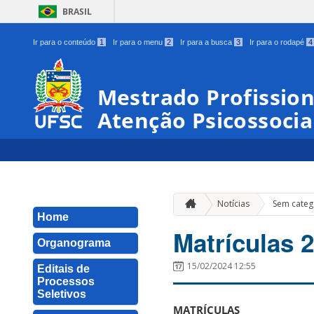
BRASIL
Ir para o conteúdo
1
Ir para o menu
2
Ir para a busca
3
Ir para o rodapé
4
Mestrado Profissio
Atenção Psicossocia
Notícias
Sem categ
Home
Matrículas 
Organograma
15/02/2024 12:55
Editais de
Processos
Seletivos
MATRÍCULAS