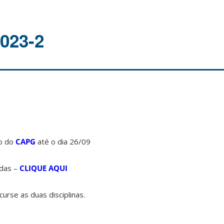
2023-2
o do
CAPG
até o dia 26/09
idas –
CLIQUE AQUI
urse as duas disciplinas.