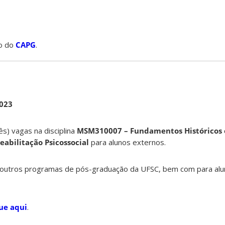
o do
CAPG
.
2023
ês) vagas na disciplina
MSM310007 – Fundamentos Históricos e
abilitação Psicossocial
para alunos externos.
e outros programas de pós-graduação da UFSC, bem com para alu
ue aqui
.