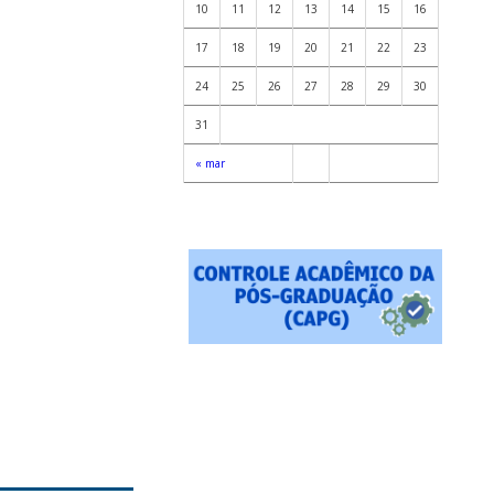
10
11
12
13
14
15
16
17
18
19
20
21
22
23
24
25
26
27
28
29
30
31
« mar