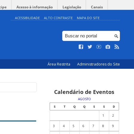
cipe
Acesso à informação
Legislação
Canais
ACESSIBILIDADE
ALTO CONTRASTE
MAPA DO SITE
Área Restrita
Administradores do Site
Calendário de Eventos
AGOSTO
S
T
Q
Q
S
S
D
1
2
3
4
5
6
7
8
9