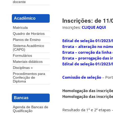
docente
Acadêmico
Inscrições: de 11/0
Inscrições:
CLIQUE AQUI
Matrícula
Quadro de Horários
Planos de Ensino
Edital de seleção 01/202
Errata – alteração no núm
Sistema Acadêmico
(CAPG)
Errata – correção da linha
Formulários
Errata – prorrogação das i
Materiais didáticos
Edital de seleção 01/202
Disciplinas »
Procedimentos para
Comissão de seleção
– Port
Confecção de
Diploma
Homologação das inscriçõ
Homologação das inscriçõ
Bancas
Agenda de Bancas de
Resultado da 1ª e 2ª etapas 
Qualificação