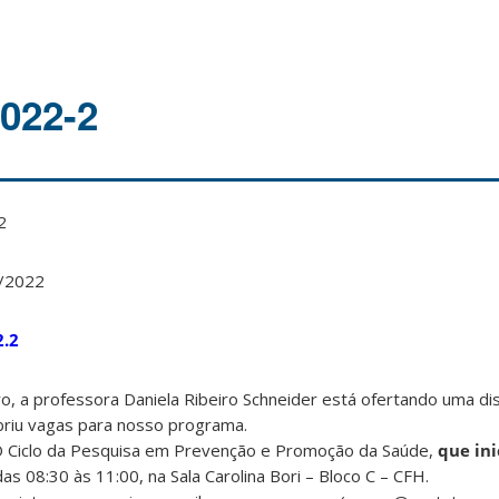
2022-2
2
9/2022
2.2
o, a professora Daniela Ribeiro Schneider está ofertando uma dis
briu vagas para nosso programa.
O Ciclo da Pesquisa em Prevenção e Promoção da Saúde,
que ini
 das 08:30 às 11:00, na Sala Carolina Bori – Bloco C – CFH.