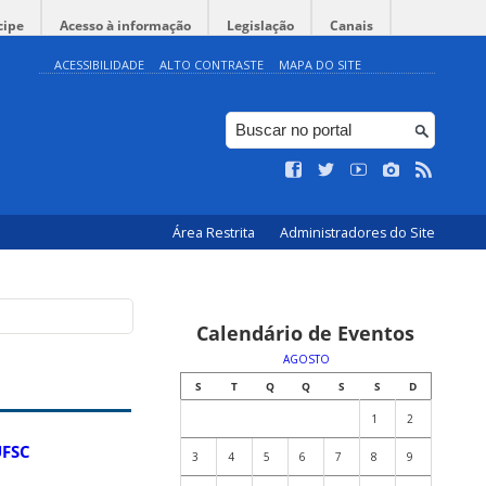
cipe
Acesso à informação
Legislação
Canais
ACESSIBILIDADE
ALTO CONTRASTE
MAPA DO SITE
Área Restrita
Administradores do Site
Calendário de Eventos
AGOSTO
S
T
Q
Q
S
S
D
1
2
UFSC
3
4
5
6
7
8
9