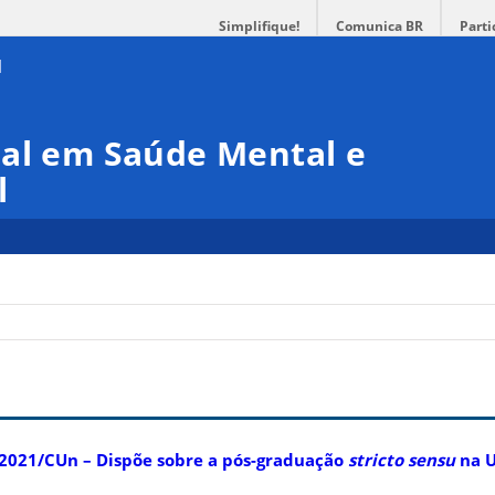
Simplifique!
Comunica BR
Parti
nal em Saúde Mental e
l
2021/CUn – Dispõe sobre a pós-graduação
stricto sensu
na 