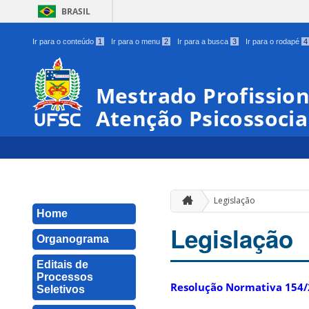
BRASIL
Ir para o conteúdo
1
Ir para o menu
2
Ir para a busca
3
Ir para o rodapé
4
Mestrado Profissio
Atenção Psicossocia
Legislação
Home
Legislação
Organograma
Editais de
Processos
Resolução Normativa 154/
Seletivos