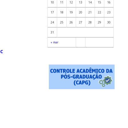
10
11
12
13
14
15
16
17
18
19
20
21
22
23
24
25
26
27
28
29
30
31
« mar
CC