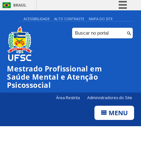
BRASIL
Simplifique!
ACESSIBILIDADE
ALTO CONTRASTE
MAPA DO SITE
Comunica BR
Participe
Acesso à informação
Legislação
Mestrado Profissional em
Canais
Saúde Mental e Atenção
Psicossocial
Área Restrita
Administradores do Site
MENU