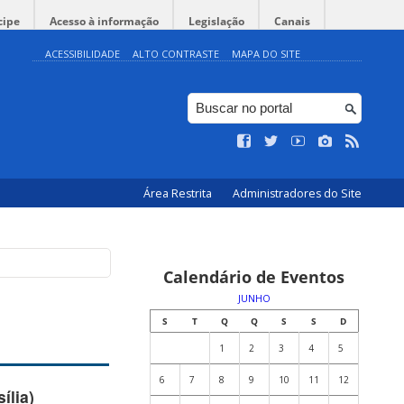
cipe
Acesso à informação
Legislação
Canais
ACESSIBILIDADE
ALTO CONTRASTE
MAPA DO SITE
Área Restrita
Administradores do Site
Calendário de Eventos
JUNHO
S
T
Q
Q
S
S
D
1
2
3
4
5
6
7
8
9
10
11
12
ília)