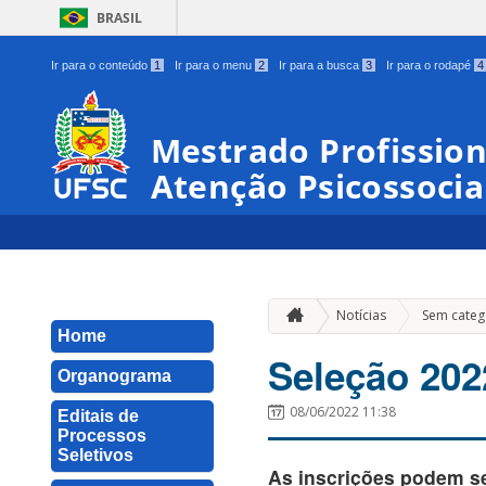
BRASIL
Ir para o conteúdo
1
Ir para o menu
2
Ir para a busca
3
Ir para o rodapé
4
Mestrado Profissio
Atenção Psicossocia
Notícias
Sem categ
Home
Seleção 202
Organograma
08/06/2022 11:38
Editais de
Processos
Seletivos
As inscrições podem ser