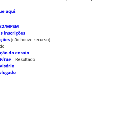
ue aqui
.
2022/MPSM
s inscrições
ições
(não houve recurso)
ado
ação do ensaio
Vitae
– Resultado
visório
ologado