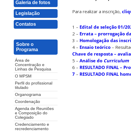
Galeria de fotos
Para realizar a inscrição,
cliq
Legislação
Contatos
1 –
Edital de seleção 01/
2 –
Errata – prorrogação da
3 –
Homologação das inscr
Sobre o
4 –
Ensaio teórico
– Result
Programa
Chave de resposta – avali
5 –
Análise do
Curriculum 
Área de
Concentração e
6 –
RESULTADO FINAL – Pro
Linhas de Pesquisa
7
–
RESULTADO FINAL hom
O MPSM
Perfil do profissional
titulado
Organograma
Coordenação
Agenda de Reuniões
e Composição do
Colegiado
Credenciamento e
recredenciamento