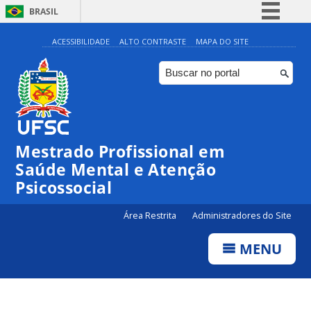
BRASIL
Simplifique!
ACESSIBILIDADE
ALTO CONTRASTE
MAPA DO SITE
Comunica BR
Participe
Acesso à informação
Legislação
Mestrado Profissional em
Canais
Saúde Mental e Atenção
Psicossocial
Área Restrita
Administradores do Site
MENU