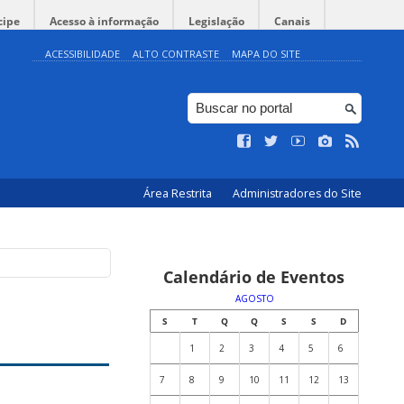
cipe
Acesso à informação
Legislação
Canais
ACESSIBILIDADE
ALTO CONTRASTE
MAPA DO SITE
Área Restrita
Administradores do Site
Calendário de Eventos
AGOSTO
S
T
Q
Q
S
S
D
1
2
3
4
5
6
7
8
9
10
11
12
13