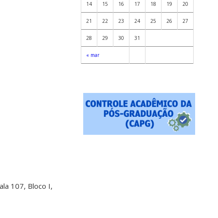
14
15
16
17
18
19
20
21
22
23
24
25
26
27
28
29
30
31
« mar
a 107, Bloco I,