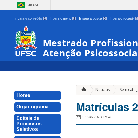
BRASIL
Ir para o conteúdo
1
Ir para o menu
2
Ir para a busca
3
Ir para o rodapé
4
Mestrado Profissio
Atenção Psicossocia
Notícias
Sem categ
Home
Matrículas 
Organograma
03/08/2023 15:49
Editais de
Processos
Seletivos