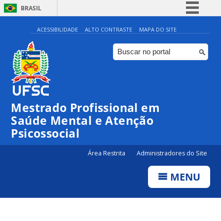
BRASIL
Simplifique!
ACESSIBILIDADE
ALTO CONTRASTE
MAPA DO SITE
Comunica BR
Participe
Acesso à informação
Legislação
Mestrado Profissional em
Canais
Saúde Mental e Atenção
Psicossocial
Área Restrita
Administradores do Site
MENU