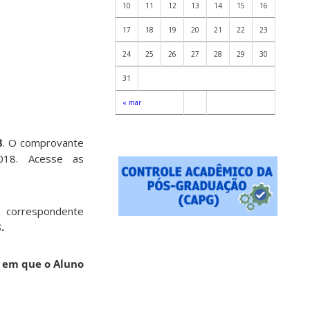
10
11
12
13
14
15
16
17
18
19
20
21
22
23
24
25
26
27
28
29
30
31
« mar
8
. O comprovante
018. Acesse as
correspondente
.
l em que o Aluno