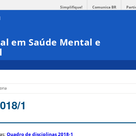
Simplifique!
Comunica BR
Parti
nal em Saúde Mental e
l
oria
2018/1
nas:
Quadro de disciplinas 2018-1