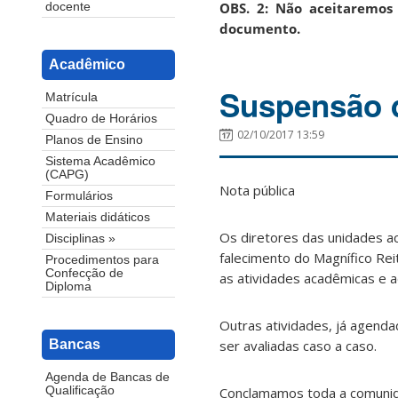
OBS. 2: Não aceitaremos 
docente
documento.
Acadêmico
Suspensão d
Matrícula
Quadro de Horários
02/10/2017 13:59
Planos de Ensino
Sistema Acadêmico
(CAPG)
Nota pública
Formulários
Materiais didáticos
Os diretores das unidades a
Disciplinas »
falecimento do Magnífico Rei
Procedimentos para
Confecção de
as atividades acadêmicas e ad
Diploma
Outras atividades, já agen
ser avaliadas caso a caso.
Bancas
Agenda de Bancas de
Conclamamos toda a comunida
Qualificação