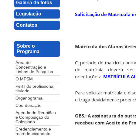
Galeria de fotos
Legislação
Solicitação de Matrícula 
Contatos
Matrícula dos Alunos Vete
Sobre o
Programa
O período de matrícula onli
Área de
Concentração e
de matrícula deverá se
Linhas de Pesquisa
orientações:
MATRÍCULA A
O MPSM
Perfil do profissional
titulado
Para solicitar matrícula e di
Organograma
e traga devidamente preench
Coordenação
Agenda de Reuniões
OBS.: A assinatura do out
e Composição do
recebeu com Aceite do Pr
Colegiado
Credenciamento e
recredenciamento