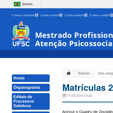
BRASIL
Ir para o conteúdo
1
Ir para o menu
2
Ir para a busca
3
Ir para o rodapé
4
Mestrado Profissio
Atenção Psicossocia
Notícias
Sem categ
Home
Matrículas 
Organograma
11/01/2018 10:46
Editais de
Processos
Seletivos
Acesse o Quadro de Discipli