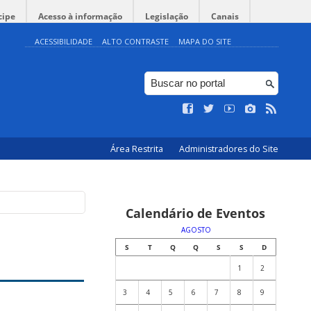
cipe
Acesso à informação
Legislação
Canais
ACESSIBILIDADE
ALTO CONTRASTE
MAPA DO SITE
Área Restrita
Administradores do Site
Calendário de Eventos
AGOSTO
S
T
Q
Q
S
S
D
1
2
3
4
5
6
7
8
9