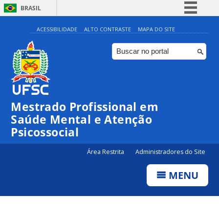
BRASIL
Simplifique!
ACESSIBILIDADE
ALTO CONTRASTE
MAPA DO SITE
Comunica BR
Participe
Acesso à informação
Legislação
Mestrado Profissional em
Canais
Saúde Mental e Atenção
Psicossocial
Área Restrita
Administradores do Site
MENU