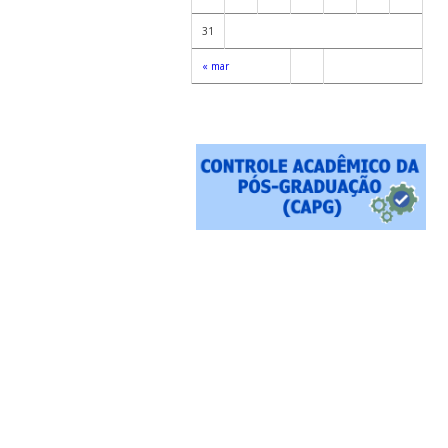
31
« mar