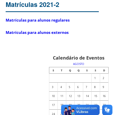
Matrículas 2021-2
Matrículas para alunos regulares
Matrículas para alunos externos
Calendário de Eventos
AGOSTO
S
T
Q
Q
S
S
D
1
2
3
4
5
6
7
8
9
10
11
12
13
14
15
16
17
18
19
20
21
22
23
24
25
26
27
28
29
30