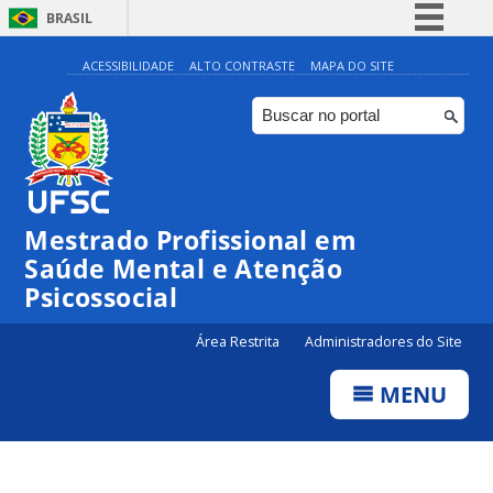
BRASIL
Simplifique!
ACESSIBILIDADE
ALTO CONTRASTE
MAPA DO SITE
Comunica BR
Participe
Acesso à informação
Legislação
Mestrado Profissional em
Canais
Saúde Mental e Atenção
Psicossocial
Área Restrita
Administradores do Site
MENU