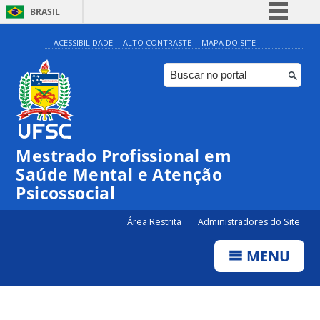
BRASIL
Simplifique!
ACESSIBILIDADE
ALTO CONTRASTE
MAPA DO SITE
Comunica BR
Participe
Acesso à informação
Legislação
Mestrado Profissional em
Canais
Saúde Mental e Atenção
Psicossocial
Área Restrita
Administradores do Site
MENU