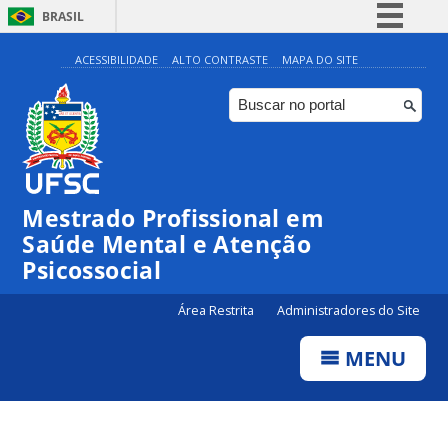
BRASIL
Simplifique!
ACESSIBILIDADE
ALTO CONTRASTE
MAPA DO SITE
Comunica BR
Participe
Acesso à informação
Legislação
Mestrado Profissional em
Canais
Saúde Mental e Atenção
Psicossocial
Área Restrita
Administradores do Site
MENU