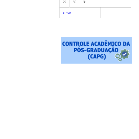
29
30
31
« mar