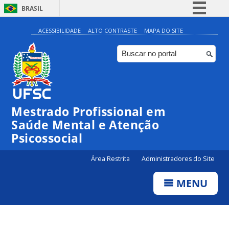
BRASIL
Simplifique!
ACESSIBILIDADE
ALTO CONTRASTE
MAPA DO SITE
Comunica BR
Participe
Acesso à informação
Legislação
Mestrado Profissional em
Canais
Saúde Mental e Atenção
Psicossocial
Área Restrita
Administradores do Site
MENU