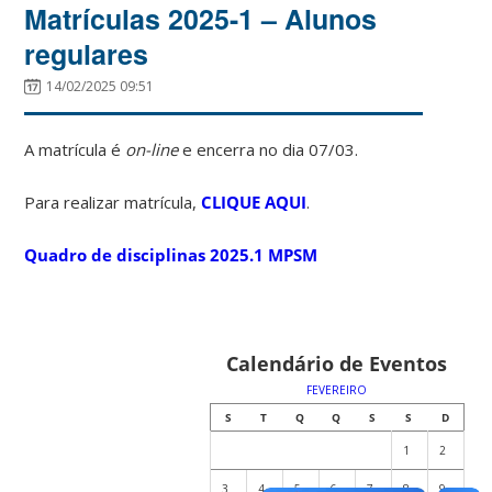
Matrículas 2025-1 – Alunos
regulares
14/02/2025 09:51
A matrícula é
on-line
e encerra no dia 07/03.
Para realizar matrícula,
CLIQUE AQUI
.
Quadro de disciplinas 2025.1 MPSM
Calendário de Eventos
FEVEREIRO
S
T
Q
Q
S
S
D
1
2
3
4
5
6
7
8
9