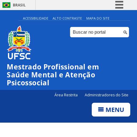
BRASIL
Simplifique!
ACESSIBILIDADE
ALTO CONTRASTE
MAPA DO SITE
Comunica BR
Participe
Acesso à informação
Legislação
Mestrado Profissional em
Canais
Saúde Mental e Atenção
Psicossocial
Área Restrita
Administradores do Site
MENU